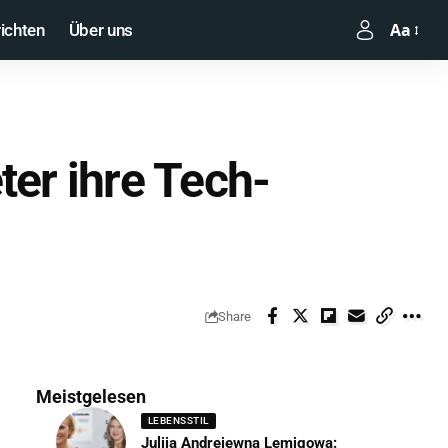
Aa
ichten
Über uns
er ihre Tech-
Share
Meistgelesen
LEBENSSTIL
Julija Andrejewna Lemigowa: