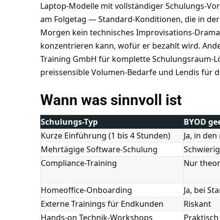
Laptop-Modelle mit vollständiger Schulungs-Vo
am Folgetag — Standard-Konditionen, die in der
Morgen kein technisches Improvisations-Drama m
konzentrieren kann, wofür er bezahlt wird. And
Training GmbH für komplette Schulungsraum-Lö
preissensible Volumen-Bedarfe und Lendis für d
Wann was sinnvoll ist
Schulungs-Typ
BYOD gee
Kurze Einführung (1 bis 4 Stunden)
Ja, in den
Mehrtägige Software-Schulung
Schwierig
Compliance-Training
Nur theor
Homeoffice-Onboarding
Ja, bei St
Externe Trainings für Endkunden
Riskant
Hands-on Technik-Workshops
Praktisch