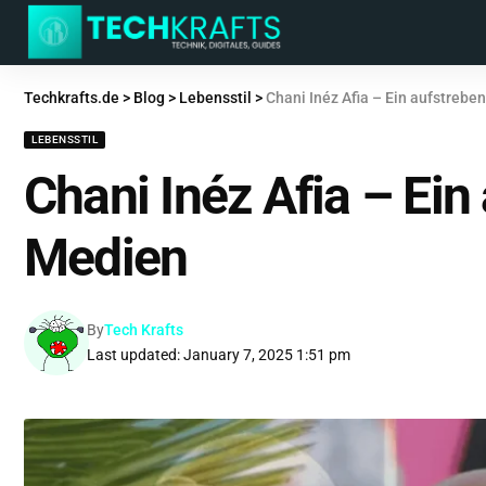
Techkrafts.de
>
Blog
>
Lebensstil
>
Chani Inéz Afia – Ein aufstrebe
LEBENSSTIL
Chani Inéz Afia – Ei
Medien
By
Tech Krafts
Last updated: January 7, 2025 1:51 pm