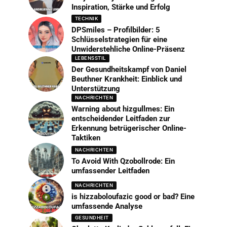
Inspiration, Stärke und Erfolg
TECHNIK
DPSmiles – Profilbilder: 5
Schlüsselstrategien für eine
Unwiderstehliche Online-Präsenz
LEBENSSTIL
Der Gesundheitskampf von Daniel
Beuthner Krankheit: Einblick und
Unterstützung
NACHRICHTEN
Warning about hizgullmes: Ein
entscheidender Leitfaden zur
Erkennung betrügerischer Online-
Taktiken
NACHRICHTEN
To Avoid With Qzobollrode: Ein
umfassender Leitfaden
NACHRICHTEN
is hizzaboloufazic good or bad? Eine
umfassende Analyse
GESUNDHEIT