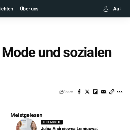
Aa
ichten
Über uns
n Mode und sozialen
Share
Meistgelesen
LEBENSSTIL
Julija Andrejewna Lemigowa: