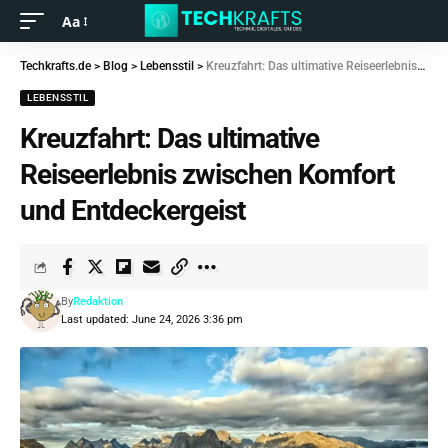
Aa
Techkrafts.de
>
Blog
>
Lebensstil
>
Kreuzfahrt: Das ultimative Reiseerlebnis zwischen Komfort und Entdeckergeist
LEBENSSTIL
Kreuzfahrt: Das ultimative
Reiseerlebnis zwischen Komfort
und Entdeckergeist
By
Redaktion
Last updated: June 24, 2026 3:36 pm