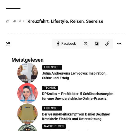
Kreuzfahrt
,
Lifestyle
,
Reisen
,
Seereise
TAGGED:
Facebook
Meistgelesen
LEBENSSTIL
Julija Andrejewna Lemigowa: Inspiration,
Stärke und Erfolg
TECHNIK
DPSmiles – Profilbilder: 5 Schlüsselstrategien
für eine Unwiderstehliche Online-Präsenz
LEBENSSTIL
Der Gesundheitskampf von Daniel Beuthner
Krankheit: Einblick und Unterstützung
NACHRICHTEN