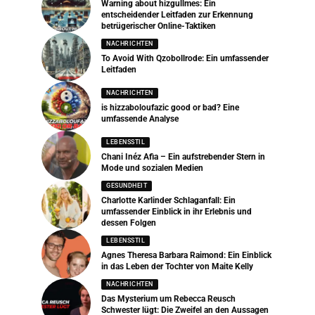
Warning about hizgullmes: Ein
entscheidender Leitfaden zur Erkennung
betrügerischer Online-Taktiken
NACHRICHTEN
To Avoid With Qzobollrode: Ein umfassender
Leitfaden
NACHRICHTEN
is hizzaboloufazic good or bad? Eine
umfassende Analyse
LEBENSSTIL
Chani Inéz Afia – Ein aufstrebender Stern in
Mode und sozialen Medien
GESUNDHEIT
Charlotte Karlinder Schlaganfall: Ein
umfassender Einblick in ihr Erlebnis und
dessen Folgen
LEBENSSTIL
Agnes Theresa Barbara Raimond: Ein Einblick
in das Leben der Tochter von Maite Kelly
NACHRICHTEN
Das Mysterium um Rebecca Reusch
Schwester lügt: Die Zweifel an den Aussagen