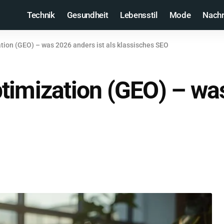
Technik
Gesundheit
Lebensstil
Mode
Nachr
tion (GEO) – was 2026 anders ist als klassisches SEO
timization (GEO) – was