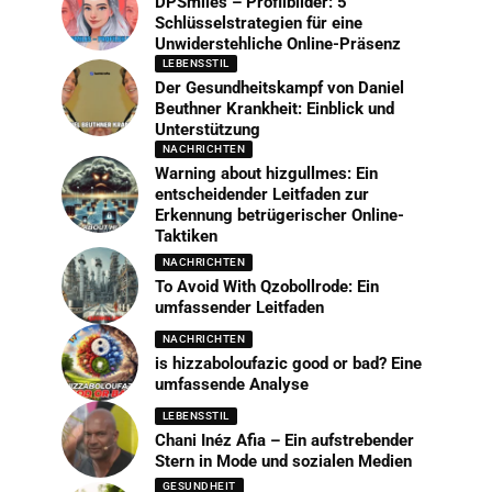
DPSmiles – Profilbilder: 5
Schlüsselstrategien für eine
Unwiderstehliche Online-Präsenz
LEBENSSTIL
Der Gesundheitskampf von Daniel
Beuthner Krankheit: Einblick und
Unterstützung
NACHRICHTEN
Warning about hizgullmes: Ein
entscheidender Leitfaden zur
Erkennung betrügerischer Online-
Taktiken
NACHRICHTEN
To Avoid With Qzobollrode: Ein
umfassender Leitfaden
NACHRICHTEN
is hizzaboloufazic good or bad? Eine
umfassende Analyse
LEBENSSTIL
Chani Inéz Afia – Ein aufstrebender
Stern in Mode und sozialen Medien
GESUNDHEIT