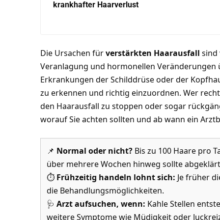
krankhafter Haarverlust
Die Ursachen für
verstärkten Haarausfall
sind 
Veranlagung und hormonellen Veränderungen ü
Erkrankungen der Schilddrüse oder der Kopfhaut
zu erkennen und richtig einzuordnen. Wer rechtz
den Haarausfall zu stoppen oder sogar rückgäng
worauf Sie achten sollten und ab wann ein Arztbe
📌
Normal oder nicht?
Bis zu 100 Haare pro Ta
über mehrere Wochen hinweg sollte abgeklär
⏱️
Frühzeitig handeln lohnt sich:
Je früher d
die Behandlungsmöglichkeiten.
🩺
Arzt aufsuchen, wenn:
Kahle Stellen entst
weitere Symptome wie Müdigkeit oder Juckreiz