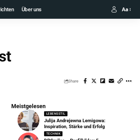
Aa
ichten
Über uns
st
Share
Meistgelesen
LEBENSSTIL
Julija Andrejewna Lemigowa:
Inspiration, Stärke und Erfolg
TECHNIK