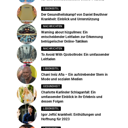
LEBENSSTIL
Der Gesundheitskampf von Daniel Beuthner
Krankheit: Einblick und Unterstützung
NACHRICHTEN
Warning about hizgullmes: Ein
entscheidender Leitfaden zur Erkennung
betrügerischer Online-Taktiken
NACHRICHTEN
To Avoid With Qzobollrode: Ein umfassender
Leitfaden
LEBENSSTIL
Chani Inéz Afia – Ein aufstrebender Stern in
Mode und sozialen Medien
GESUNDHEIT
Charlotte Karlinder Schlaganfall: Ein
umfassender Einblick in ihr Erlebnis und
dessen Folgen
LEBENSSTIL
Igor Jeftić krankheit: Enthüllungen und
Hoffnung für 2023