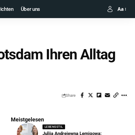
Aa
ichten
Über uns
otsdam Ihren Alltag
Share
Meistgelesen
LEBENSSTIL
Julija Andrejewna Lemigowa: