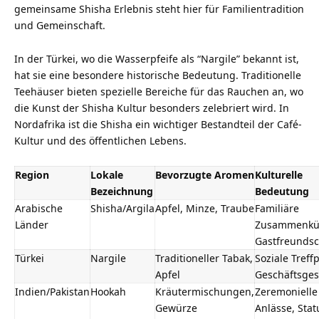
gemeinsame Shisha Erlebnis steht hier für Familientradition
und Gemeinschaft.
In der Türkei, wo die Wasserpfeife als “Nargile” bekannt ist,
hat sie eine besondere historische Bedeutung. Traditionelle
Teehäuser bieten spezielle Bereiche für das Rauchen an, wo
die Kunst der Shisha Kultur besonders zelebriert wird. In
Nordafrika ist die Shisha ein wichtiger Bestandteil der Café-
Kultur und des öffentlichen Lebens.
Region
Lokale
Bevorzugte Aromen
Kulturelle
Bezeichnung
Bedeutung
Arabische
Shisha/Argila
Apfel, Minze, Traube
Familiäre
Länder
Zusammenkün
Gastfreundsc
Türkei
Nargile
Traditioneller Tabak,
Soziale Treff
Apfel
Geschäftsge
Indien/Pakistan
Hookah
Kräutermischungen,
Zeremonielle
Gewürze
Anlässe, Stat