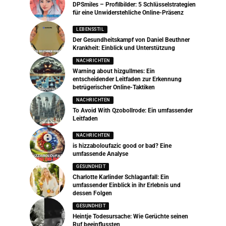
DPSmiles – Profilbilder: 5 Schlüsselstrategien
für eine Unwiderstehliche Online-Präsenz
LEBENSSTIL
Der Gesundheitskampf von Daniel Beuthner
Krankheit: Einblick und Unterstützung
NACHRICHTEN
Warning about hizgullmes: Ein
entscheidender Leitfaden zur Erkennung
betrügerischer Online-Taktiken
NACHRICHTEN
To Avoid With Qzobollrode: Ein umfassender
Leitfaden
NACHRICHTEN
is hizzaboloufazic good or bad? Eine
umfassende Analyse
GESUNDHEIT
Charlotte Karlinder Schlaganfall: Ein
umfassender Einblick in ihr Erlebnis und
dessen Folgen
GESUNDHEIT
Heintje Todesursache: Wie Gerüchte seinen
Ruf beeinflussten