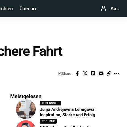
Aa
ichten
Über uns
chere Fahrt
Share
Meistgelesen
LEBENSSTIL
Julija Andrejewna Lemigowa:
Inspiration, Stärke und Erfolg
TECHNIK