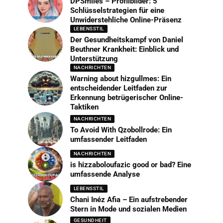
DPSmiles – Profilbilder: 5
Schlüsselstrategien für eine
Unwiderstehliche Online-Präsenz
LEBENSSTIL
Der Gesundheitskampf von Daniel
Beuthner Krankheit: Einblick und
Unterstützung
NACHRICHTEN
Warning about hizgullmes: Ein
entscheidender Leitfaden zur
Erkennung betrügerischer Online-
Taktiken
NACHRICHTEN
To Avoid With Qzobollrode: Ein
umfassender Leitfaden
NACHRICHTEN
is hizzaboloufazic good or bad? Eine
umfassende Analyse
LEBENSSTIL
Chani Inéz Afia – Ein aufstrebender
Stern in Mode und sozialen Medien
GESUNDHEIT