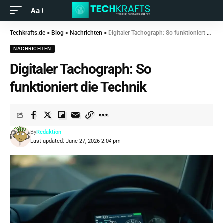
Aa
Techkrafts.de
>
Blog
>
Nachrichten
>
Digitaler Tachograph: So funktioniert die Technik
NACHRICHTEN
Digitaler Tachograph: So
funktioniert die Technik
By
Redaktion
Last updated: June 27, 2026 2:04 pm