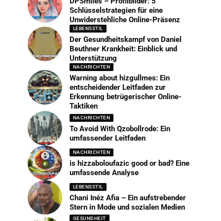
DPSmiles – Profilbilder: 5
Schlüsselstrategien für eine
Unwiderstehliche Online-Präsenz
LEBENSSTIL
Der Gesundheitskampf von Daniel
Beuthner Krankheit: Einblick und
Unterstützung
NACHRICHTEN
Warning about hizgullmes: Ein
entscheidender Leitfaden zur
Erkennung betrügerischer Online-
Taktiken
NACHRICHTEN
To Avoid With Qzobollrode: Ein
umfassender Leitfaden
NACHRICHTEN
is hizzaboloufazic good or bad? Eine
umfassende Analyse
LEBENSSTIL
Chani Inéz Afia – Ein aufstrebender
Stern in Mode und sozialen Medien
GESUNDHEIT