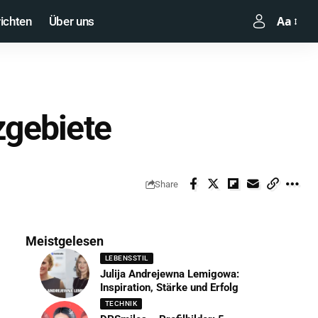
Aa
ichten
Über uns
zgebiete
Share
Meistgelesen
LEBENSSTIL
Julija Andrejewna Lemigowa:
Inspiration, Stärke und Erfolg
TECHNIK