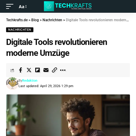
Aa
Techkrafts.de
>
Blog
>
Nachrichten
>
Digitale Tools revolutionieren moderne Umzüge
NACHRICHTEN
Digitale Tools revolutionieren
moderne Umzüge
By
Redaktion
Last updated: April 29, 2026 1:29 pm