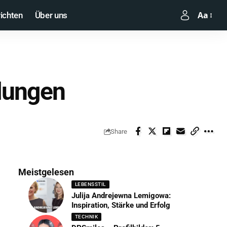
Aa
ichten
Über uns
elungen
Share
Meistgelesen
LEBENSSTIL
Julija Andrejewna Lemigowa:
Inspiration, Stärke und Erfolg
TECHNIK