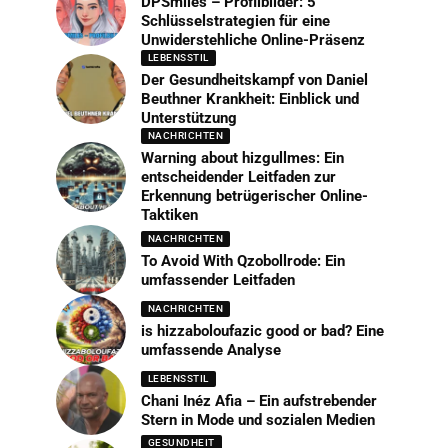
DPSmiles – Profilbilder: 5
Schlüsselstrategien für eine
Unwiderstehliche Online-Präsenz
LEBENSSTIL
Der Gesundheitskampf von Daniel
Beuthner Krankheit: Einblick und
Unterstützung
NACHRICHTEN
Warning about hizgullmes: Ein
entscheidender Leitfaden zur
Erkennung betrügerischer Online-
Taktiken
NACHRICHTEN
To Avoid With Qzobollrode: Ein
umfassender Leitfaden
NACHRICHTEN
is hizzaboloufazic good or bad? Eine
umfassende Analyse
LEBENSSTIL
Chani Inéz Afia – Ein aufstrebender
Stern in Mode und sozialen Medien
GESUNDHEIT