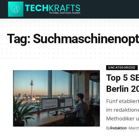
Tag:
Suchmaschinenopt
UNCATEGORIZED
Top 5 SE
Berlin 2
Fünf etablier
im redaktione
Methodiker u
By
Redaktion
March