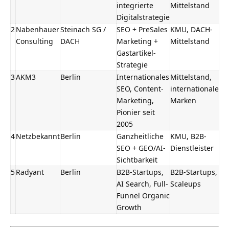
integrierte
Mittelstand
Digitalstrategie
2
Nabenhauer
Steinach SG /
SEO + PreSales
KMU, DACH-
Consulting
DACH
Marketing +
Mittelstand
Gastartikel-
Strategie
3
AKM3
Berlin
Internationales
Mittelstand,
SEO, Content-
internationale
Marketing,
Marken
Pionier seit
2005
4
Netzbekannt
Berlin
Ganzheitliche
KMU, B2B-
SEO + GEO/AI-
Dienstleister
Sichtbarkeit
5
Radyant
Berlin
B2B-Startups,
B2B-Startups,
AI Search, Full-
Scaleups
Funnel Organic
Growth