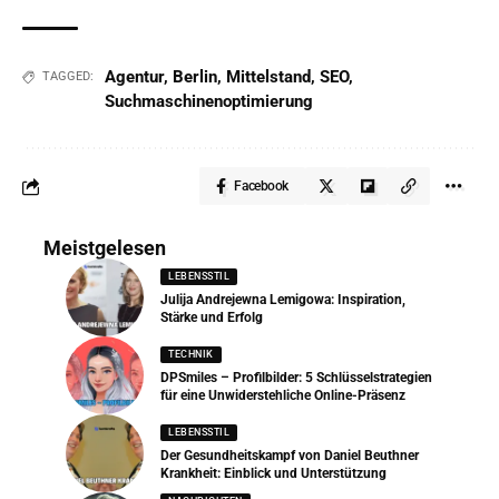
Agentur
,
Berlin
,
Mittelstand
,
SEO
,
TAGGED:
Suchmaschinenoptimierung
Facebook
Meistgelesen
LEBENSSTIL
Julija Andrejewna Lemigowa: Inspiration,
Stärke und Erfolg
TECHNIK
DPSmiles – Profilbilder: 5 Schlüsselstrategien
für eine Unwiderstehliche Online-Präsenz
LEBENSSTIL
Der Gesundheitskampf von Daniel Beuthner
Krankheit: Einblick und Unterstützung