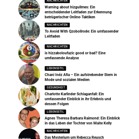
NACHRICHTEN
Warning about hizgullmes: Ein
entscheidender Leitfaden zur Erkennung
betrügerischer Online-Taktiken
NACHRICHTEN
To Avoid With Qzobollrode: Ein umfassender
Leitfaden
NACHRICHTEN
is hizzaboloufazic good or bad? Eine
umfassende Analyse
LEBENSSTIL
Chani Inéz Afia – Ein aufstrebender Stern in
Mode und sozialen Medien
GESUNDHEIT
Charlotte Karlinder Schlaganfall: Ein
umfassender Einblick in ihr Erlebnis und
dessen Folgen
LEBENSSTIL
Agnes Theresa Barbara Raimond: Ein Einblick
in das Leben der Tochter von Maite Kelly
NACHRICHTEN
Das Mysterium um Rebecca Reusch