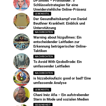
DPSmiles – Profilbilder: 5
Schlüsselstrategien für eine
Unwiderstehliche Online-Präsenz
LEBENSSTIL
Der Gesundheitskampf von Daniel
Beuthner Krankheit: Einblick und
Unterstützung
NACHRICHTEN
Warning about hizgullmes: Ein
entscheidender Leitfaden zur
Erkennung betrügerischer Online-
Taktiken
NACHRICHTEN
To Avoid With Qzobollrode: Ein
umfassender Leitfaden
NACHRICHTEN
is hizzaboloufazic good or bad? Eine
umfassende Analyse
LEBENSSTIL
Chani Inéz Afia – Ein aufstrebender
Stern in Mode und sozialen Medien
GESUNDHEIT