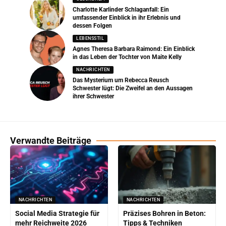
Charlotte Karlinder Schlaganfall: Ein
umfassender Einblick in ihr Erlebnis und
dessen Folgen
LEBENSSTIL
Agnes Theresa Barbara Raimond: Ein Einblick
in das Leben der Tochter von Maite Kelly
NACHRICHTEN
Das Mysterium um Rebecca Reusch
Schwester lügt: Die Zweifel an den Aussagen
ihrer Schwester
Verwandte Beiträge
NACHRICHTEN
NACHRICHTEN
Social Media Strategie für
Präzises Bohren in Beton:
mehr Reichweite 2026
Tipps & Techniken