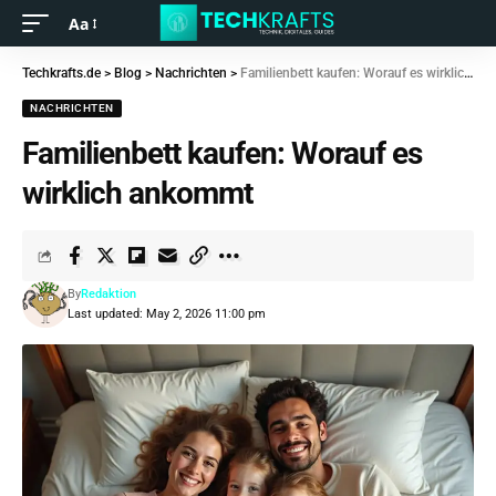
Aa
Techkrafts.de
>
Blog
>
Nachrichten
>
Familienbett kaufen: Worauf es wirklich ankommt
NACHRICHTEN
Familienbett kaufen: Worauf es
wirklich ankommt
By
Redaktion
Last updated: May 2, 2026 11:00 pm