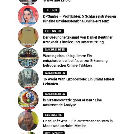
Stärke und Erfolg
TECHNIK
DPSmiles – Profilbilder: 5 Schlüsselstrategien
für eine Unwiderstehliche Online-Präsenz
LEBENSSTIL
Der Gesundheitskampf von Daniel Beuthner
Krankheit: Einblick und Unterstützung
NACHRICHTEN
Warning about hizgullmes: Ein
entscheidender Leitfaden zur Erkennung
betrügerischer Online-Taktiken
NACHRICHTEN
To Avoid With Qzobollrode: Ein umfassender
Leitfaden
NACHRICHTEN
is hizzaboloufazic good or bad? Eine
umfassende Analyse
LEBENSSTIL
Chani Inéz Afia – Ein aufstrebender Stern in
Mode und sozialen Medien
GESUNDHEIT