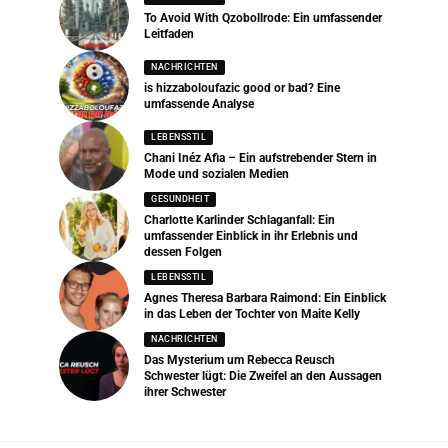
To Avoid With Qzobollrode: Ein umfassender
Leitfaden
NACHRICHTEN
is hizzaboloufazic good or bad? Eine
umfassende Analyse
LEBENSSTIL
Chani Inéz Afia – Ein aufstrebender Stern in
Mode und sozialen Medien
GESUNDHEIT
Charlotte Karlinder Schlaganfall: Ein
umfassender Einblick in ihr Erlebnis und
dessen Folgen
LEBENSSTIL
Agnes Theresa Barbara Raimond: Ein Einblick
in das Leben der Tochter von Maite Kelly
NACHRICHTEN
Das Mysterium um Rebecca Reusch
Schwester lügt: Die Zweifel an den Aussagen
ihrer Schwester