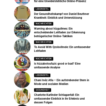
für eine Unwiderstehliche Online-Präsenz
LEBENSSTIL
Der Gesundheitskampf von Daniel Beuthner
Krankheit: Einblick und Unterstützung
NACHRICHTEN
Warning about hizgullmes: Ein
entscheidender Leitfaden zur Erkennung
betrügerischer Online-Taktiken
NACHRICHTEN
To Avoid With Qzobollrode: Ein umfassender
Leitfaden
NACHRICHTEN
is hizzaboloufazic good or bad? Eine
umfassende Analyse
LEBENSSTIL
Chani Inéz Afia – Ein aufstrebender Stern in
Mode und sozialen Medien
GESUNDHEIT
Charlotte Karlinder Schlaganfall: Ein
umfassender Einblick in ihr Erlebnis und
dessen Folgen