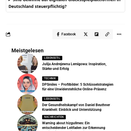
Deutschland steuerpflichtig?
Facebook
Meistgelesen
LEBENSSTIL
Julija Andrejewna Lemigowa: Inspiration,
Stärke und Erfolg
TECHNIK
DPSmiles – Profilbilder: 5 Schlüsselstrategien
für eine Unwiderstehliche Online-Präsenz
LEBENSSTIL
Der Gesundheitskampf von Daniel Beuthner
Krankheit: Einblick und Unterstützung
NACHRICHTEN
Warning about hizgullmes: Ein
entscheidender Leitfaden zur Erkennung