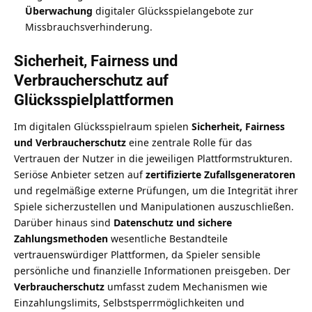
Überwachung
digitaler Glücksspielangebote zur
Missbrauchsverhinderung.
Sicherheit, Fairness und
Verbraucherschutz auf
Glücksspielplattformen
Im digitalen Glücksspielraum spielen
Sicherheit, Fairness
und Verbraucherschutz
eine zentrale Rolle für das
Vertrauen der Nutzer in die jeweiligen Plattformstrukturen.
Seriöse Anbieter setzen auf
zertifizierte Zufallsgeneratoren
und regelmäßige externe Prüfungen, um die Integrität ihrer
Spiele sicherzustellen und Manipulationen auszuschließen.
Darüber hinaus sind
Datenschutz und sichere
Zahlungsmethoden
wesentliche Bestandteile
vertrauenswürdiger Plattformen, da Spieler sensible
persönliche und finanzielle Informationen preisgeben. Der
Verbraucherschutz
umfasst zudem Mechanismen wie
Einzahlungslimits, Selbstsperrmöglichkeiten und