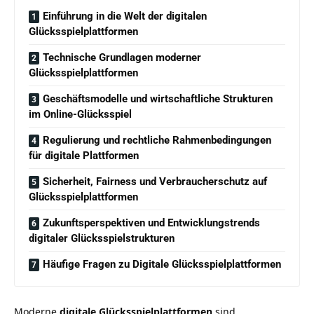
Einführung in die Welt der digitalen
Glücksspielplattformen
Technische Grundlagen moderner
Glücksspielplattformen
Geschäftsmodelle und wirtschaftliche Strukturen
im Online-Glücksspiel
Regulierung und rechtliche Rahmenbedingungen
für digitale Plattformen
Sicherheit, Fairness und Verbraucherschutz auf
Glücksspielplattformen
Zukunftsperspektiven und Entwicklungstrends
digitaler Glücksspielstrukturen
Häufige Fragen zu Digitale Glücksspielplattformen
Moderne
digitale Glücksspielplattformen
sind