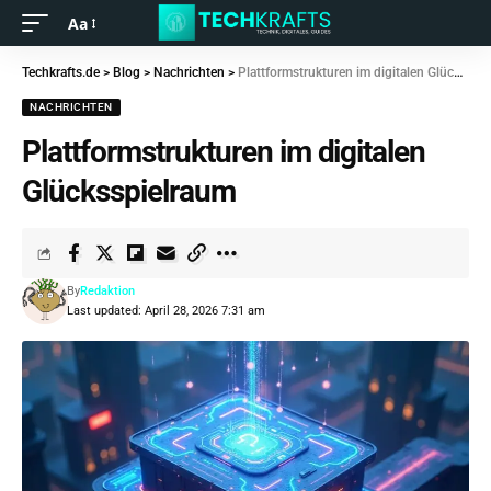
Aa
Techkrafts.de
>
Blog
>
Nachrichten
>
Plattformstrukturen im digitalen Glücksspielraum
NACHRICHTEN
Plattformstrukturen im digitalen
Glücksspielraum
By
Redaktion
Last updated: April 28, 2026 7:31 am