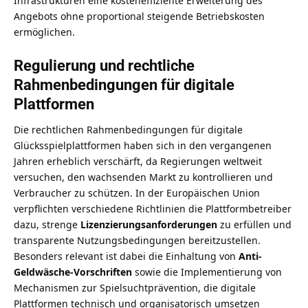
Infrastrukturen eine kosteneffiziente Erweiterung des
Angebots ohne proportional steigende Betriebskosten
ermöglichen.
Regulierung und rechtliche
Rahmenbedingungen für digitale
Plattformen
Die rechtlichen Rahmenbedingungen für digitale
Glücksspielplattformen haben sich in den vergangenen
Jahren erheblich verschärft, da Regierungen weltweit
versuchen, den wachsenden Markt zu kontrollieren und
Verbraucher zu schützen. In der Europäischen Union
verpflichten verschiedene Richtlinien die Plattformbetreiber
dazu, strenge
Lizenzierungsanforderungen
zu erfüllen und
transparente Nutzungsbedingungen bereitzustellen.
Besonders relevant ist dabei die Einhaltung von
Anti-
Geldwäsche-Vorschriften
sowie die Implementierung von
Mechanismen zur Spielsuchtprävention, die digitale
Plattformen technisch und organisatorisch umsetzen