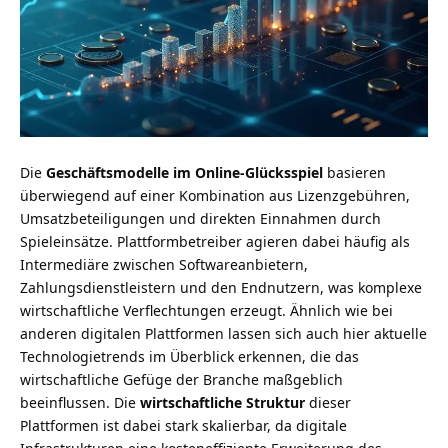
Die
Geschäftsmodelle im Online-Glücksspiel
basieren
überwiegend auf einer Kombination aus Lizenzgebühren,
Umsatzbeteiligungen und direkten Einnahmen durch
Spieleinsätze. Plattformbetreiber agieren dabei häufig als
Intermediäre zwischen Softwareanbietern,
Zahlungsdienstleistern und den Endnutzern, was komplexe
wirtschaftliche Verflechtungen erzeugt. Ähnlich wie bei
anderen digitalen Plattformen lassen sich auch hier
aktuelle
Technologietrends im Überblick
erkennen, die das
wirtschaftliche Gefüge der Branche maßgeblich
beeinflussen. Die
wirtschaftliche Struktur
dieser
Plattformen ist dabei stark skalierbar, da digitale