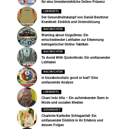
für eine Unwiderstehliche Online-Präsenz
LEBENSSTIL
Der Gesundheitskampf von Daniel Beuthner
Krankheit: Einblick und Unterstützung
NACHRICHTEN
Warning about hizgullmes: Ein
entscheidender Leitfaden zur Erkennung
betrügerischer Online-Taktiken
NACHRICHTEN
To Avoid With Qzobollrode: Ein umfassender
Leitfaden
NACHRICHTEN
is hizzaboloufazic good or bad? Eine
umfassende Analyse
LEBENSSTIL
Chani Inéz Afia – Ein aufstrebender Stern in
Mode und sozialen Medien
GESUNDHEIT
Charlotte Karlinder Schlaganfall: Ein
umfassender Einblick in ihr Erlebnis und
dessen Folgen