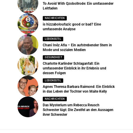
To Avoid With Qzobollrode: Ein umfassender
Leitfaden
NACHRICHTEN
is hizzaboloufazic good or bad? Eine
umfassende Analyse
LEBENSSTIL
Chani Inéz Afia – Ein aufstrebender Stern in
Mode und sozialen Medien
GESUNDHEIT
Charlotte Karlinder Schlaganfall: Ein
umfassender Einblick in ihr Erlebnis und
dessen Folgen
LEBENSSTIL
Agnes Theresa Barbara Raimond: Ein Einblick
in das Leben der Tochter von Maite Kelly
NACHRICHTEN
Das Mysterium um Rebecca Reusch
Schwester lügt: Die Zweifel an den Aussagen
ihrer Schwester