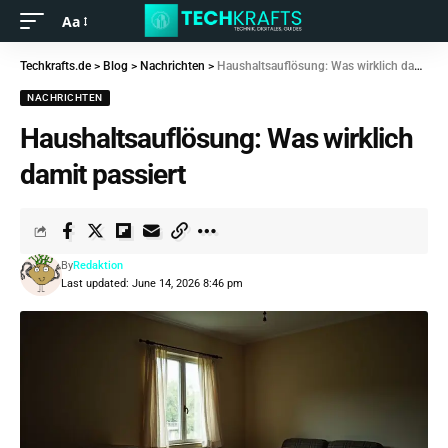
Aa
Techkrafts.de
>
Blog
>
Nachrichten
>
Haushaltsauflösung: Was wirklich damit passiert
NACHRICHTEN
Haushaltsauflösung: Was wirklich
damit passiert
By
Redaktion
Last updated: June 14, 2026 8:46 pm