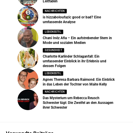
Leitfaden
NACHRICHTEN
is hizzaboloufazic good or bad? Eine
umfassende Analyse
LEBENSSTIL
Chani Inéz Afia – Ein aufstrebender Stern in
Mode und sozialen Medien
GESUNDHEIT
Charlotte Karlinder Schlaganfall: Ein
umfassender Einblick in ihr Erlebnis und
dessen Folgen
LEBENSSTIL
Agnes Theresa Barbara Raimond: Ein Einblick
in das Leben der Tochter von Maite Kelly
NACHRICHTEN
Das Mysterium um Rebecca Reusch
Schwester lügt: Die Zweifel an den Aussagen
ihrer Schwester